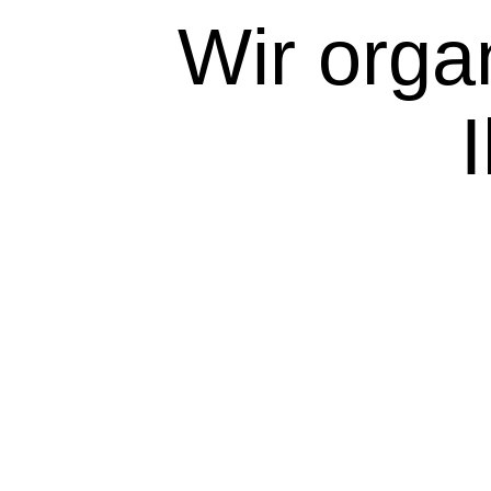
Wir orga
komp