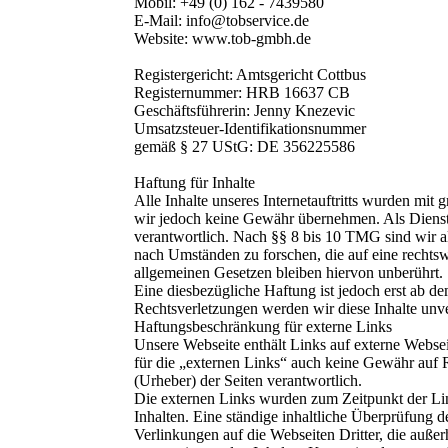
Mobil: +49 (0) 162 - 7439580
E-Mail: info@tobservice.de
Website: www.tob-gmbh.de
Registergericht: Amtsgericht Cottbus
Registernummer: HRB 16637 CB
Geschäftsführerin: Jenny Knezevic
Umsatzsteuer-Identifikationsnummer
gemäß § 27 UStG: DE 356225586
Haftung für Inhalte
Alle Inhalte unseres Internetauftritts wurden mit 
wir jedoch keine Gewähr übernehmen. Als Dienste
verantwortlich. Nach §§ 8 bis 10 TMG sind wir al
nach Umständen zu forschen, die auf eine rechts
allgemeinen Gesetzen bleiben hiervon unberührt.
Eine diesbezügliche Haftung ist jedoch erst ab 
Rechtsverletzungen werden wir diese Inhalte unve
Haftungsbeschränkung für externe Links
Unsere Webseite enthält Links auf externe Webseit
für die „externen Links“ auch keine Gewähr auf Ri
(Urheber) der Seiten verantwortlich.
Die externen Links wurden zum Zeitpunkt der Lin
Inhalten. Eine ständige inhaltliche Überprüfung d
Verlinkungen auf die Webseiten Dritter, die auße