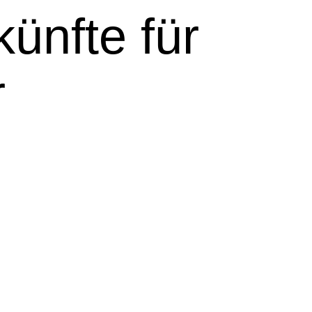
ünfte für
r
siert