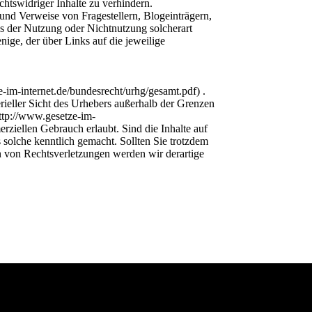
htswidriger Inhalte zu verhindern.
 und Verweise von Fragestellern, Blogeinträgern,
aus der Nutzung oder Nichtnutzung solcherart
enige, der über Links auf die jeweilige
-im-internet.de/bundesrecht/urhg/gesamt.pdf) .
erieller Sicht des Urhebers außerhalb der Grenzen
http://www.gesetze-im-
rziellen Gebrauch erlaubt. Sind die Inhalte auf
s solche kenntlich gemacht. Sollten Sie trotzdem
 von Rechtsverletzungen werden wir derartige