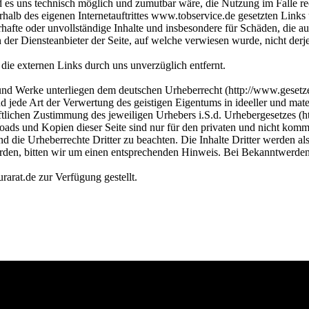
 es uns technisch möglich und zumutbar wäre, die Nutzung im Falle rec
rhalb des eigenen Internetauftrittes www.tobservice.de gesetzten Links
erhafte oder unvollständige Inhalte und insbesondere für Schäden, die 
in der Diensteanbieter der Seite, auf welche verwiesen wurde, nicht derj
ie externen Links durch uns unverzüglich entfernt.
 und Werke unterliegen dem deutschen Urheberrecht (http://www.gesetze
nd jede Art der Verwertung des geistigen Eigentums in ideeller und mat
ftlichen Zustimmung des jeweiligen Urhebers i.S.d. Urhebergesetzes (
oads und Kopien dieser Seite sind nur für den privaten und nicht komme
ind die Urheberrechte Dritter zu beachten. Die Inhalte Dritter werden al
rden, bitten wir um einen entsprechenden Hinweis. Bei Bekanntwerden
arat.de zur Verfügung gestellt.