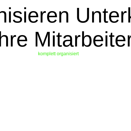
nisieren Unterk
Ihre Mitarbeite
lett organi