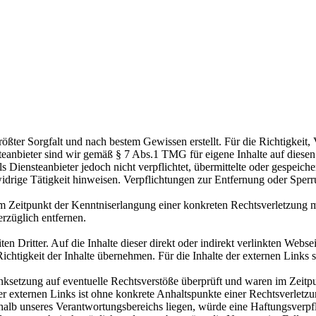
größter Sorgfalt und nach bestem Gewissen erstellt. Für die Richtigkeit,
anbieter sind wir gemäß § 7 Abs.1 TMG für eigene Inhalte auf diesen
s Diensteanbieter jedoch nicht verpflichtet, übermittelte oder gespeic
widrige Tätigkeit hinweisen. Verpflichtungen zur Entfernung oder Spe
dem Zeitpunkt der Kenntniserlangung einer konkreten Rechtsverletzung
rzüglich entfernen.
en Dritter. Auf die Inhalte dieser direkt oder indirekt verlinkten Web
chtigkeit der Inhalte übernehmen. Für die Inhalte der externen Links s
ksetzung auf eventuelle Rechtsverstöße überprüft und waren im Zeitpu
er externen Links ist ohne konkrete Anhaltspunkte einer Rechtsverletzu
rhalb unseres Verantwortungsbereichs liegen, würde eine Haftungsverpfl